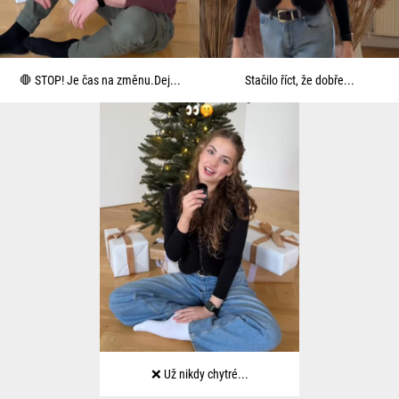
🛑 STOP! Je čas na změnu.Dej...
Stačilo říct, že dobře...
❌ Už nikdy chytré...