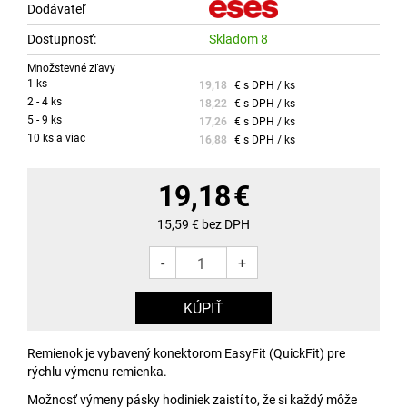
Dodávateľ
Dostupnosť:
Skladom 8
Množstevné zľavy
1 ks
19,18
€ s DPH / ks
2 - 4 ks
18,22
€ s DPH / ks
5 - 9 ks
17,26
€ s DPH / ks
10 ks a viac
16,88
€ s DPH / ks
19,18
€
15,59
€ bez DPH
-
+
Remienok je vybavený konektorom EasyFit (QuickFit) pre
rýchlu výmenu remienka.
Možnosť výmeny pásky hodiniek zaistí to, že si každý môže