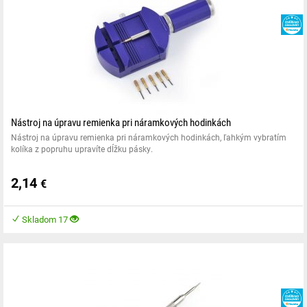
Garmin MARQ Athlete
Garmin MARQ Aviator
Garmin MARQ Aviator Performance Edition
Garmin MARQ Captain
Garmin MARQ Commander
Garmin MARQ Driver
Garmin MARQ Golfer
Garmin Quatix 5
Garmin Quatix 5 Sapphire
Nástroj na úpravu remienka pri náramkových hodinkách
Garmin Quatix 6
Nástroj na úpravu remienka pri náramkových hodinkách, ľahkým vybratím
Garmin Quatix 7
kolíka z popruhu upravíte dĺžku pásky.
Garmin Tactix 8 47mm
2,14
€
Skladom 17