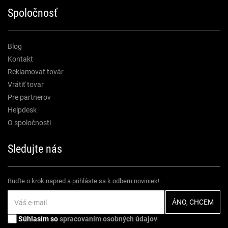
Spoločnosť
Blog
Kontakt
Reklamovať továr
Vrátiť tovar
Pre partnerov
Helpdesk
O spoločnosti
Sledujte nás
Buďte o krok napred a prihláste sa k odberu noviniek!.
Súhlasím so
spracovaním osobných údajov