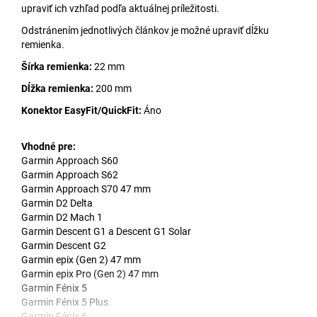
upraviť ich vzhľad podľa aktuálnej príležitosti.
Odstránením jednotlivých článkov je možné upraviť dĺžku
remienka.
Šírka remienka:
22 mm
Dĺžka remienka:
200 mm
Konektor EasyFit/QuickFit:
Áno
Vhodné pre:
Garmin Approach S60
Garmin Approach S62
Garmin Approach S70 47 mm
Garmin D2 Delta
Garmin D2 Mach 1
Garmin Descent G1 a Descent G1 Solar
Garmin Descent G2
Garmin epix (Gen 2) 47 mm
Garmin epix Pro (Gen 2) 47 mm
Garmin Fénix 5
Garmin Fénix 5 Plus
Garmin Fénix 6